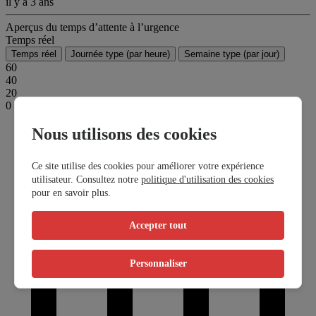
il y a 3 ans
Aperçus du temps d’attente à l’urgence
Temps réel
Temps réel
Journée type (par heure)
Semaine type (par jour)
60
40
20
0
Nous utilisons des cookies
Ce site utilise des cookies pour améliorer votre expérience
utilisateur. Consultez notre
politique d'utilisation des cookies
pour en savoir plus.
Accepter tout
Personnaliser