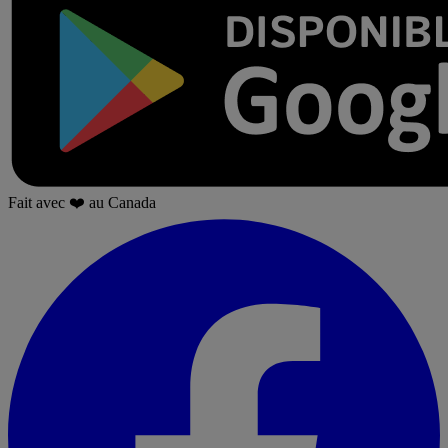
Fait avec
❤️
au Canada