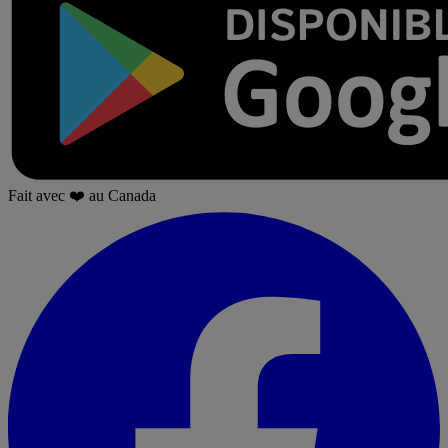
Fait avec
❤️
au Canada