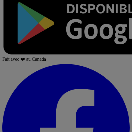
Fait avec
❤️
au Canada