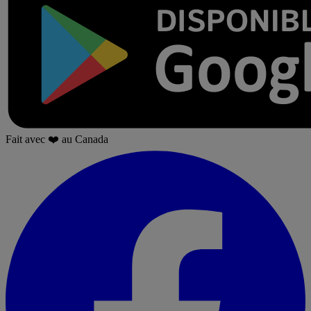
Fait avec
❤️
au Canada