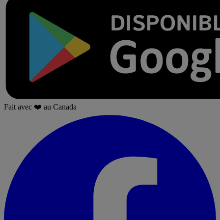
Fait avec
❤️
au Canada